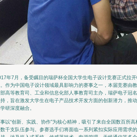
017年7月，备受瞩目的瑞萨杯全国大学生电子设计竞赛正式拉开
幕。作为中国电子设计领域最具影响力的赛事之一，本届竞赛由
育部高等教育司、工业和信息化部人事教育司主办，瑞萨电子冠
支持，旨在激发大学生在电子产品技术开发方面的创新潜力，推
产学研深度融合。
赛事以“创新、实践、协作”为核心精神，吸引了来自全国数百所高
的数千支队伍参与。参赛选手们将面临一系列紧扣实际应用需求